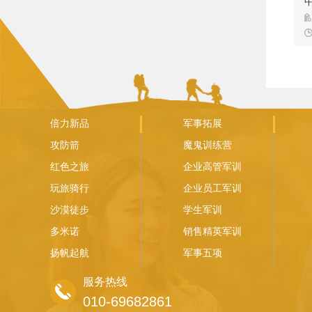
间
倍力新品
军事拓展
攻防箭
魔鬼训练营
红色之旅
企业高管军训
玩旅骑行
企业员工军训
沙漠徒步
学生军训
多米诺
销售精英军训
扬帆起航
军事五项
服务热线
010-69682861