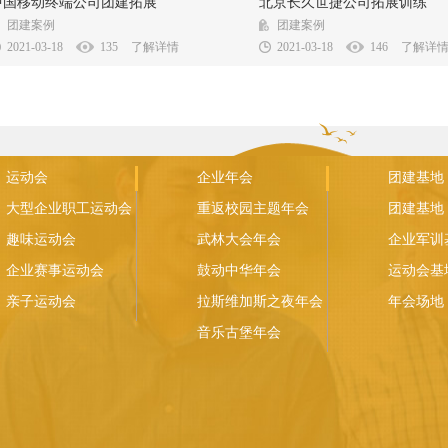
单位名称：中国移动终端公司团建拓展 活动时
单位名称：北京长久世捷公司拓展训
中国移动终端公司团建拓展
北京长久世捷公司拓展训练
：2020年 活动地点：客户指定团建...
间：2020年 活动地点：怀柔沃林山庄.
团建案例
团建案例
2021-03-18
135
了解详情
2021-03-18
146
了解详
运动会
企业年会
团建基地
大型企业职工运动会
重返校园主题年会
团建基地
趣味运动会
武林大会年会
企业军训
企业赛事运动会
鼓动中华年会
运动会基
亲子运动会
拉斯维加斯之夜年会
年会场地
音乐古堡年会