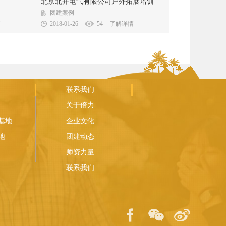
练 活动时
内容摘要部分...
北京北开电气有限公司户外拓展培训
..
团建案例
情
2018-01-26
54
了解详情
联系我们
关于倍力
基地
企业文化
地
团建动态
师资力量
联系我们