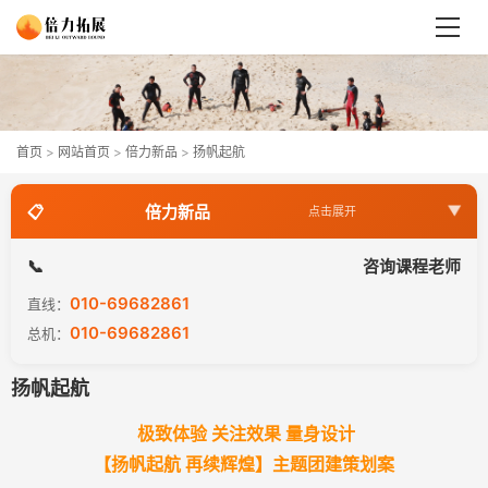
首页
>
网站首页
>
倍力新品
>
扬帆起航
倍力新品
点击展开
攻防箭
咨询课程老师
010-69682861
直线：
红色之旅
010-69682861
总机：
玩旅骑行
扬帆起航
沙漠徒步
极致体验 关注效果 量身设计
【扬帆起航 再续辉煌】主题团建策划案
多米诺