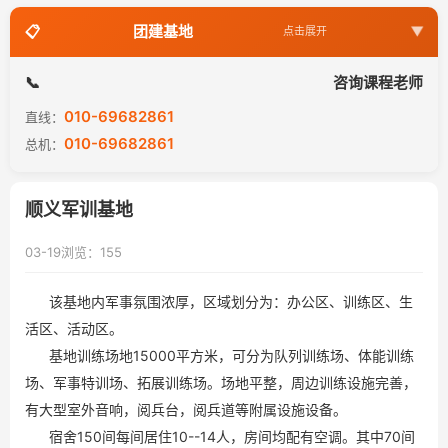
团建基地
点击展开
团建基地
咨询课程老师
010-69682861
直线：
企业军训基地
010-69682861
总机：
运动会基地
顺义军训基地
年会场地
03-19
浏览：155
该基地内军事氛围浓厚，区域划分为：办公区、训练区、生
活区、活动区。
基地训练场地15000平方米，可分为队列训练场、体能训练
场、军事特训场、拓展训练场。场地平整，周边训练设施完善，
有大型室外音响，阅兵台，阅兵道等附属设施设备。
宿舍150间每间居住10--14人，房间均配有空调。其中70间