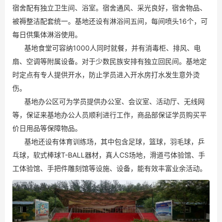
宿舍配有独立卫生间、浴室。宿舍通风、采光良好，宿舍物品、
被褥整洁配套统一。基地还设有淋浴间五间，每间喷头16个，可
每日供集体淋浴使用。
基地食堂可容纳1000人同时就餐，并有消毒柜、排风、电
扇、空调等附属设备。对于少数民族安排有独立回民间。基地定
时定点有专人提供开水，防止学员进入开水房打水发生意外烫
伤。
基地办公区可为学员提供办公室、会议室、活动厅、无线网
等，保证来基地办公人员顺利进行工作，商品部保证学员购买平
价日用品等保障物品。
基地还设有体育训练场，其中包含足球，篮球，羽毛球，乒
乓球，软式棒球T-BALL器材，真人CS场地，滑道弓体验馆、手
工体验馆、手把件雕刻馆等设施、设备，能有效丰富业余活动。