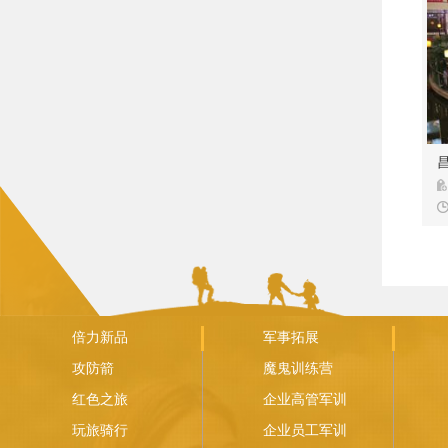
资
倍力新品
军事拓展
攻防箭
魔鬼训练营
红色之旅
企业高管军训
玩旅骑行
企业员工军训