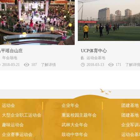
北京瑶台山庄是由北京市市政路桥控股集团全
UCP体育中心项目位于恒通国际创
昌平瑶台山庄
UCP体育中心
兴建的花园式度假酒店，座落于昌平境内，...
内，该园区紧邻机场高速和酒仙桥北路
年会场地
运动会基地
2018-03-21
107
了解详情
2018-03-13
171
了解详
运动会
企业年会
团建基地
大型企业职工运动会
重返校园主题年会
团建基地
趣味运动会
武林大会年会
企业军训
企业赛事运动会
鼓动中华年会
运动会基