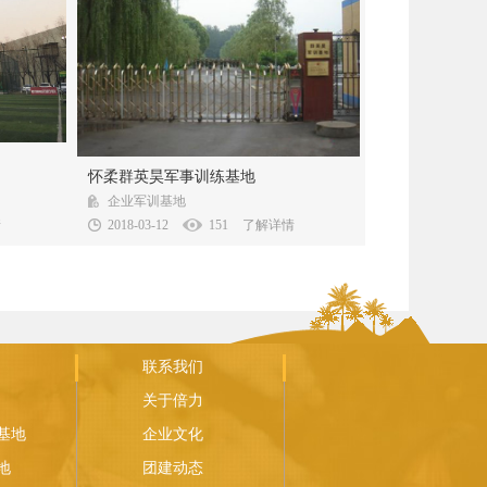
新园园区
北京群英昊军训基地是经北京市军训办公室批
怀柔群英昊军事训练基地
，区位...
复同意，于2004年7月15日成立, 行...
企业军训基地
情
2018-03-12
151
了解详情
联系我们
关于倍力
基地
企业文化
地
团建动态