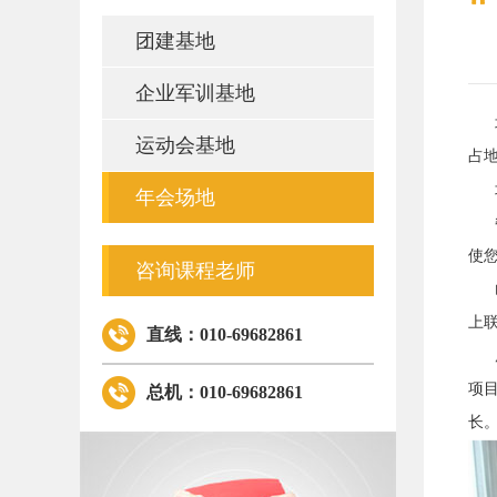
团建基地
企业军训基地
北
运动会基地
占
北
年会场地
餐
使
咨询课程老师
山
上
直线：010-69682861
康
项
总机：010-69682861
长