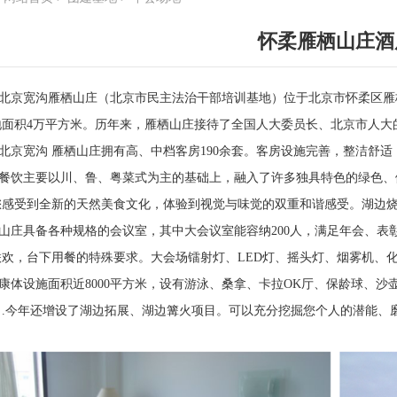
怀柔雁栖山庄酒
京宽沟雁栖山庄（北京市民主法治干部培训基地）位于北京市怀柔区雁
地面积4万平方米。历年来，雁栖山庄接待了全国人大委员长、北京市人大
京宽沟 雁栖山庄拥有高、中档客房190余套。客房设施完善，整洁舒适
饮主要以川、鲁、粤菜式为主的基础上，融入了许多独具特色的绿色、
您感受到全新的天然美食文化，体验到视觉与味觉的双重和谐感受。湖边
庄具备各种规格的会议室，其中大会议室能容纳200人，满足年会、表彰
联欢，台下用餐的特殊要求。大会场镭射灯、LED灯、摇头灯、烟雾机、
体设施面积近8000平方米，设有游泳、桑拿、卡拉OK厅、保龄球、沙
目.今年还增设了湖边拓展、湖边篝火项目。可以充分挖掘您个人的潜能、
。