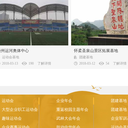
运河奥体中心位于通州奥体公园内，占地面积
圣泉山旅游景区位于怀柔区桥梓镇
通州运河奥体中心
怀柔圣泉山景区拓展基地
8.7万平方米。园内设置项目有标准田径...
怀柔城6公里。景区地处红螺寺、慕田
运动会基地
团建基地
2018-03-13
190
了解详情
2018-03-12
54
了解详情
运动会
企业年会
团建基地
大型企业职工运动会
重返校园主题年会
团建基地
趣味运动会
武林大会年会
企业军训
企业赛事运动会
鼓动中华年会
运动会基