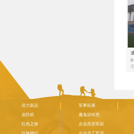
1
倍力新品
军事拓展
攻防箭
魔鬼训练营
红色之旅
企业高管军训
玩旅骑行
企业员工军训