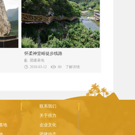
口头村，距
2014年秋，为迎接APEC会议在怀柔召开、提升
怀柔神堂峪徒步线路
峪长城...
雁栖湖周边景区环境和接待水平，位...
团建基地
2018-03-12
60
了解详情
联系我们
关于倍力
基地
企业文化
地
团建动态