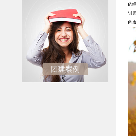
的
训
的
团建案例