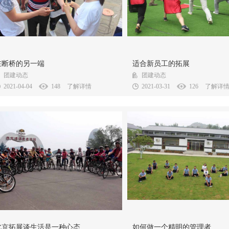
在断桥的另一端可能会有一个人鼓励着你，大
针对各单位经常招聘新员工入职的
在断桥的另一端
适合新员工的拓展
的为你加油、在为你呐喊，你不能辜负它的...
北京 拓展 公司专门设置了有关新员工
团建动态
团建动态
2021-04-04
148
了解详情
2021-03-31
126
了解详
在我们的生活中需要有一个好的心态，好的心
管理者的艺术在于不断的开拓和贴
北京拓展谈生活是一种心态
如何做一个精明的管理者