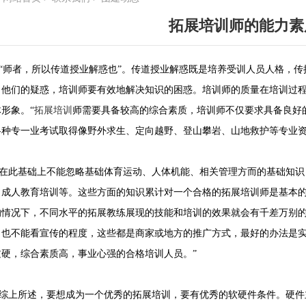
拓展培训师的能力素
师者，所以传道授业解惑也”。传道授业解惑既是培养受训人员人格，传
出他们的疑惑，培训师要有效地解决知识的困惑。培训师的质量在培训过
形象。“
拓展培训
师需要具备较高的综合素质，培训师不仅要求具备良好
各种专一业考试取得像野外求生、定向越野、登山攀岩、山地救护等专业
此基础上不能忽略基础体育运动、人体机能、相关管理方而的基础知识
、成人教育培训等。这些方面的知识累计对一个合格的拓展培训师是基本
的情况下，不同水平的拓展教练展现的技能和培训的效果就会有千差万别
，也不能看宣传的程度，这些都是商家或地方的推广方式，最好的办法是
过硬，综合素质高，事业心强的合格培训人员。”
上所述，要想成为一个优秀的拓展培训，要有优秀的软硬件条件。硬件