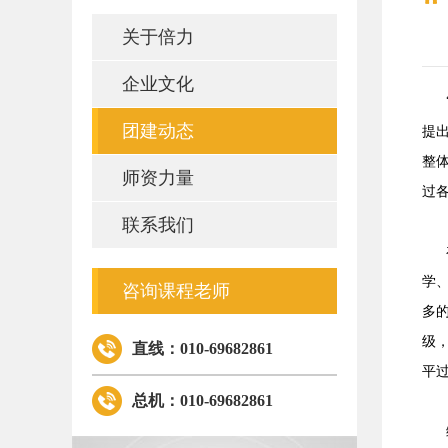
关于倍力
企业文化
“
团建动态
提
整体
师资力量
过
联系我们
在
学
咨询课程老师
多
级
直线：010-69682861
平
总机：010-69682861
综