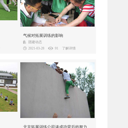
特点，我们
决定一场 拓展训练 培训的好与坏以前我一直认
气候对拓展训练的影响
拓展...
为教练在里面起了决定性的作用，实际上...
团建动态
情
2021-03-28
91
了解详情
合的应用。
北京拓展训练公司 的培训目的告诉我们，成功
北京拓展训练公司谈成功背后的努力