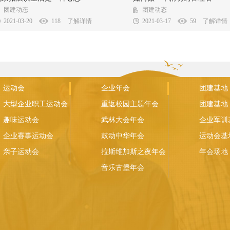
可以使我们生活充满着希望与朝气，忘掉烦...
倍力 北京拓展 培训的阅读天地中就有
团建动态
团建动态
2021-03-20
118
了解详情
2021-03-17
59
了解详情
运动会
企业年会
团建基地
大型企业职工运动会
重返校园主题年会
团建基地
趣味运动会
武林大会年会
企业军训
企业赛事运动会
鼓动中华年会
运动会基
亲子运动会
拉斯维加斯之夜年会
年会场地
音乐古堡年会