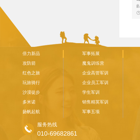
态
倍力新品
军事拓展
攻防箭
魔鬼训练营
红色之旅
企业高管军训
玩旅骑行
企业员工军训
沙漠徒步
学生军训
多米诺
销售精英军训
扬帆起航
军事五项
服务热线
010-69682861